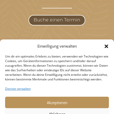
Buche einen Termin
Einwilligung verwalten
HOME
Um dir ein optimales Erlebnis zu bieten, verwenden wir Technologien wie
Cookies, um Geräteinformationen zu speichern und/oder darauf
SCHULUNGEN
zuzugreifen. Wenn du diesen Technologien zustimmst, können wir Daten
DAUERHAFTE HAARENTFERNUNG
wie das Surfverhalten oder eindeutige IDs auf dieser Website
verarbeiten. Wenn du deine Einwillligung nicht erteilst oder zurückziehst,
GESICHTSBEHANDLUNGEN
können bestimmte Merkmale und Funktionen beeinträchtigt werden.
WIMPERN & AUGENBRAUEN
Dienste verwalten
BEWERTUNGEN
BLOG
Akzeptieren
KONTAKT
IMPRESSUM
Ablehnen