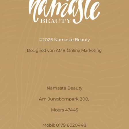
©2026 Namaste Beauty
Designed von AMB Online Marketing
Namaste Beauty
Am Jungbornpark 208,
Moers 47445
Mobil:
0179 6020448