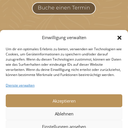
Buche einen Termin
Einwilligung verwalten
HOME
Um dir ein optimales Erlebnis zu bieten, verwenden wir Technologien wie
Cookies, um Geräteinformationen zu speichern und/oder darauf
SCHULUNGEN
zuzugreifen. Wenn du diesen Technologien zustimmst, können wir Daten
DAUERHAFTE HAARENTFERNUNG
wie das Surfverhalten oder eindeutige IDs auf dieser Website
verarbeiten. Wenn du deine Einwillligung nicht erteilst oder zurückziehst,
GESICHTSBEHANDLUNGEN
können bestimmte Merkmale und Funktionen beeinträchtigt werden.
WIMPERN & AUGENBRAUEN
Dienste verwalten
BEWERTUNGEN
BLOG
Akzeptieren
KONTAKT
IMPRESSUM
Ablehnen
DATENSCHUTZ
Einstellungen ansehen
Cookie- Richtlinien